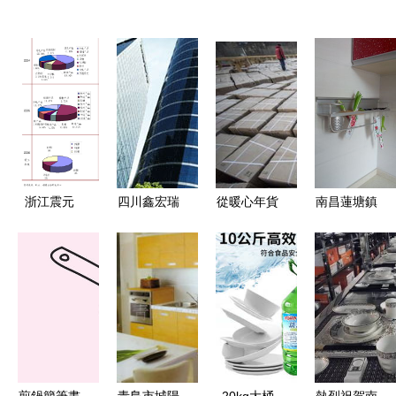
浙江震元
四川鑫宏瑞
從暖心年貨
南昌蓮塘鎮
子公司股權
農(nóng)副
到振興產
(zhèn)永通
(quán)內
產(chǎn)品
(chǎn)業
商業(yè)街
(nèi)部整
商貿(mào)
(yè) 劉強東
5號樓3單元
合，震元連
以品質(zhì)
為平石頭村
203室，三
鎖收購?
廚具衛
鋪就“致富
室一廳廚衛
fù)唇】倒
(wèi)具，
路”
(wèi)齊全
芾?00%股
裝點現
出租