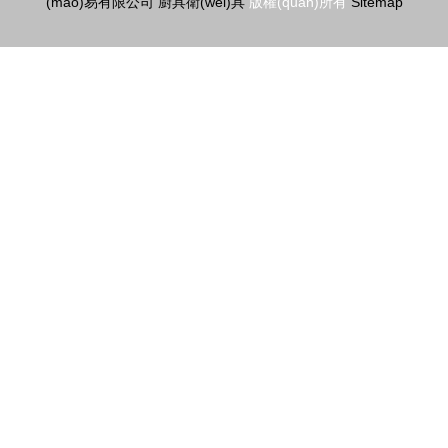
(mào)易有限公司
廚具衛(wèi)具
版權(quán)所有
Sitemap
選配全攻略
熱賣促銷