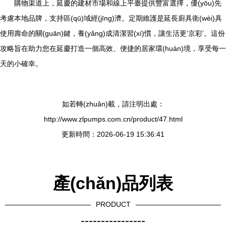
購物渠道上，延慶的建材市場和線上平臺提供豐富選擇，優(yōu)先
考慮本地品牌，支持區(qū)域經(jīng)濟。定期維護是延長廚具衛(wèi)具
使用壽命的關(guān)鍵，養(yǎng)成清潔習(xí)慣，讓生活更‘京彩’。這份
攻略旨在助力您在延慶打造一個高效、便捷的居家環(huán)境，享受每一
天的小確幸。
如若轉(zhuǎn)載，請注明出處：
http://www.zlpumps.com.cn/product/47.html
更新時間：2026-06-19 15:36:41
產(chǎn)品列表
PRODUCT
----------------