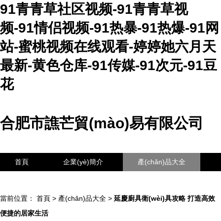
91青青草社区视频-91青青草视
频-91情侣视频-91热暴-91热爆-91网
站-蜜桃视频在线观看-婷婷她六月天
最新-黄色仓库-91传媒-91次元-91豆
花
合肥市譙芒貿(mào)易有限公司
首頁
企業(yè)簡介
產(chǎn)品大全
聯(lián)系我們
企業(yè)信息
訪客留言
當前位置：
首頁
>
產(chǎn)品大全
>
延慶廚具衛(wèi)具攻略 打造高效
便捷的居家生活