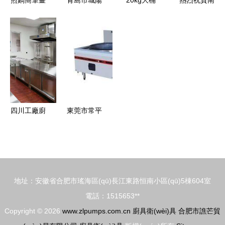
煎鍋簡筆畫
青島市城陽
20kg大桶
熱烈祝賀南
權(quán)
(xiàn)代健
圖片大全與
區(qū)明輝
裝洗潔精
陽地區(qū)
康生活
教程 廚具
家具廠 門
廚衛(wèi)
最具特色的
衛(wèi)具
窗、廚具衛
清潔的省心
廚具工廠店
手繪入門
(wèi)具加
高效之選
盛大開業
盟連鎖項目
(yè)！
火熱招商中
四川工廠廚
東莞市常平
具設(shè)
佳順廚具加
備廠揭秘
工廠 專業
工廠員工食
(yè)灶具點
堂廚房工程
火器供應
地址：安徽省合肥市瑤海區(qū)長江東路恒南小區(qū)5棟604室
設(shè)計
(yīng)商的
電話：1515653**
布局與廚具
價格優
Copyright © 2026
www.zlpumps.com.cn
廚具衛(wèi)具
合肥市譙芒貿
衛(wèi)具
(yōu)勢與