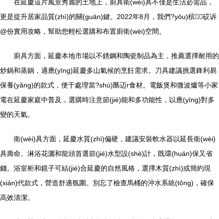
在延慶這片風景秀麗的土地上，廚具衛(wèi)具不僅是生活必需品，
更是提升居家品質(zhì)的關(guān)鍵。2022年8月，我們?yōu)槟砹诉
@份實用攻略，幫助您輕松選購和布置廚衛(wèi)空間。
廚具方面，延慶本地市場以不銹鋼和陶瓷制品為主，推薦選擇耐用的
炒鍋和蒸鍋，適應(yīng)延慶多山氣候的烹飪需求。刀具建議挑選鋒利易
保養(yǎng)的款式，便于處理當?shù)匦迈r食材。電飯煲和微波爐等小家
電在延慶家庭中普及，選購時注意節(jié)能和多功能性，以應(yīng)對多
變的天氣。
衛(wèi)具方面，延慶水質(zhì)偏硬，建議安裝軟水器以延長衛(wèi)
具壽命。淋浴花灑和龍頭首選節(jié)水型設(shè)計，既環(huán)保又省
錢。浴室柜和鏡子可結(jié)合延慶的自然風格，選擇木質(zhì)或簡約現
(xiàn)代款式，營造舒適氛圍。別忘了檢查馬桶的沖水系統(tǒng)，確保
高效清潔。